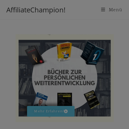
Inhalt
springen
AffiliateChampion!
Menü
Mehr Erfahren!