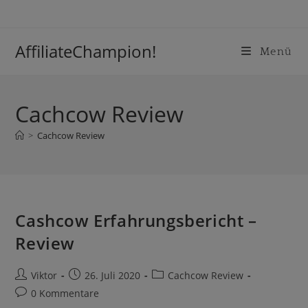
Inhalt
Zum
springen
Inhalt
springen
AffiliateChampion!
Menü
Cachcow Review
>
Cachcow Review
Cashcow Erfahrungsbericht –
Review
Beitrags-
Beitrag
Beitrags-
Viktor
26. Juli 2020
Cachcow Review
Autor:
veröffentlicht:
Kategorie:
Beitrags-
0 Kommentare
Kommentare: