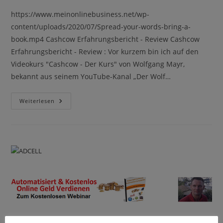
https://www.meinonlinebusiness.net/wp-
content/uploads/2020/07/Spread-your-words-bring-a-
book.mp4 Cashcow Erfahrungsbericht - Review Cashcow
Erfahrungsbericht - Review : Vor kurzem bin ich auf den
Videokurs "Cashcow - Der Kurs" von Wolfgang Mayr,
bekannt aus seinem YouTube-Kanal „Der Wolf…
Cashcow
Weiterlesen
Erfahrungsbericht
–
Review