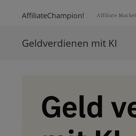
Inhalt
Zum
springen
Inhalt
AffiliateChampion!
Affiliate Marke
springen
Geldverdienen mit KI