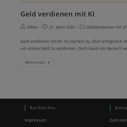
Geld verdienen mit KI
Beitrags-
Beitrag
Beitrags-
Viktor
21. April 2025
Geldverdienen mit KI
Autor:
veröffentlicht:
Kategorie:
Geld verdienen mit KI: So startest du 2025 erfolgreich d
um online Geld zu verdienen. Doch kaum ein Bereich w
Geld
Weiterlesen
Verdienen
Mit
KI
Rechtliches
Konta
Impressum
Zum Kon