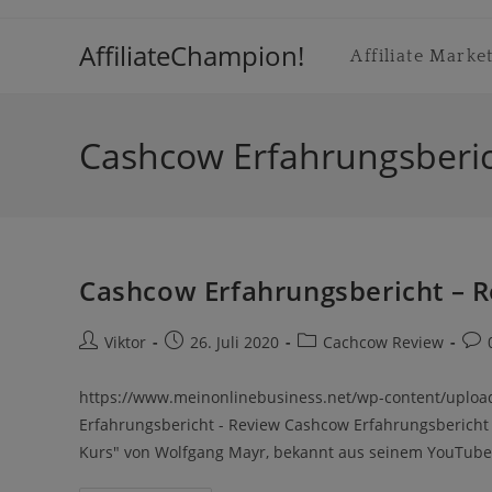
Inhalt
Zum
springen
Inhalt
AffiliateChampion!
Affiliate Marke
springen
Cashcow Erfahrungsberi
Cashcow Erfahrungsbericht – 
Beitrags-
Beitrag
Beitrags-
Beit
Viktor
26. Juli 2020
Cachcow Review
Autor:
veröffentlicht:
Kategorie:
Kom
https://www.meinonlinebusiness.net/wp-content/uplo
Erfahrungsbericht - Review Cashcow Erfahrungsbericht 
Kurs" von Wolfgang Mayr, bekannt aus seinem YouTube