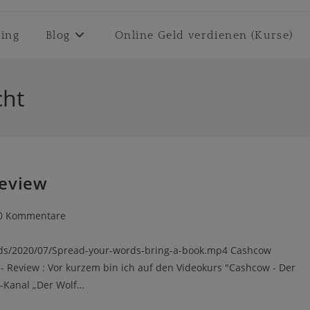
ting
Blog
Online Geld verdienen (Kurse)
cht
Review
rags-
0 Kommentare
mentare:
ads/2020/07/Spread-your-words-bring-a-book.mp4 Cashcow
- Review : Vor kurzem bin ich auf den Videokurs "Cashcow - Der
-Kanal „Der Wolf…