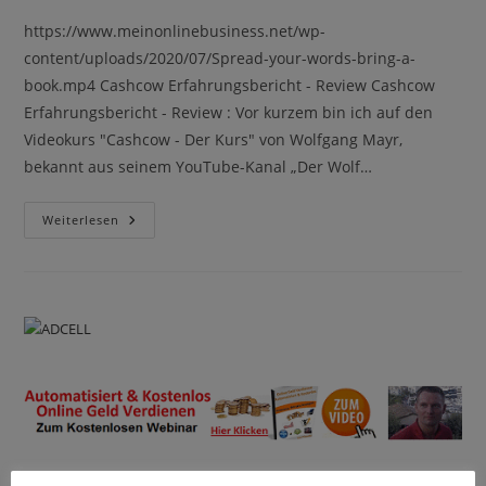
https://www.meinonlinebusiness.net/wp-
content/uploads/2020/07/Spread-your-words-bring-a-
book.mp4 Cashcow Erfahrungsbericht - Review Cashcow
Erfahrungsbericht - Review : Vor kurzem bin ich auf den
Videokurs "Cashcow - Der Kurs" von Wolfgang Mayr,
bekannt aus seinem YouTube-Kanal „Der Wolf…
Cashcow
Weiterlesen
Erfahrungsbericht
–
Review