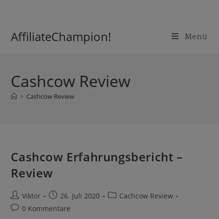
Inhalt
Zum
springen
Inhalt
springen
AffiliateChampion!
Menü
Cashcow Review
>
Cashcow Review
Cashcow Erfahrungsbericht –
Review
Beitrags-
Beitrag
Beitrags-
Viktor
26. Juli 2020
Cachcow Review
Autor:
veröffentlicht:
Kategorie:
Beitrags-
0 Kommentare
Kommentare: