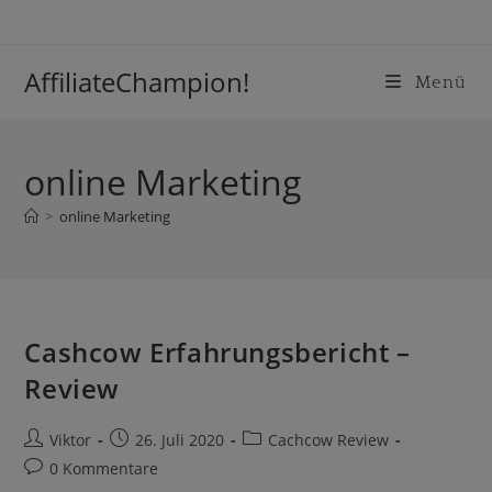
Inhalt
Zum
springen
Inhalt
springen
AffiliateChampion!
Menü
online Marketing
>
online Marketing
Cashcow Erfahrungsbericht –
Review
Beitrags-
Beitrag
Beitrags-
Viktor
26. Juli 2020
Cachcow Review
Autor:
veröffentlicht:
Kategorie:
Beitrags-
0 Kommentare
Kommentare: