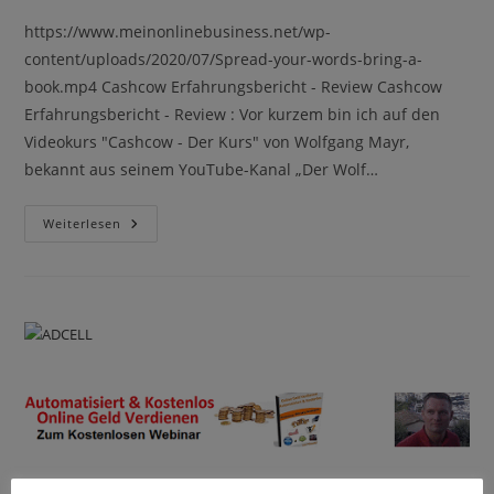
https://www.meinonlinebusiness.net/wp-
content/uploads/2020/07/Spread-your-words-bring-a-
book.mp4 Cashcow Erfahrungsbericht - Review Cashcow
Erfahrungsbericht - Review : Vor kurzem bin ich auf den
Videokurs "Cashcow - Der Kurs" von Wolfgang Mayr,
bekannt aus seinem YouTube-Kanal „Der Wolf…
Cashcow
Weiterlesen
Erfahrungsbericht
–
Review